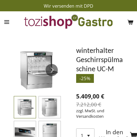
Wir versenden mit DPD
Zum
Hauptinhalt
springen
winterhalter
Geschirrspülma
schine UC-M
-25%
5.409,00 €
7.212,00 €
zzgl. MwSt. und
Versandkosten
In den