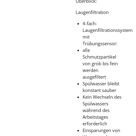
Überblick:
Laugenfiltration
4-fach-
Laugenfiltrationssystem
mit
Trübungssensor:
alle
Schmutzpartikel
von grob bis fein
werden
ausgefiltert
Spülwasser bleibt
konstant sauber
Kein Wechseln des
Spülwassers
während des
Arbeitstages
erforderlich
Einsparungen von