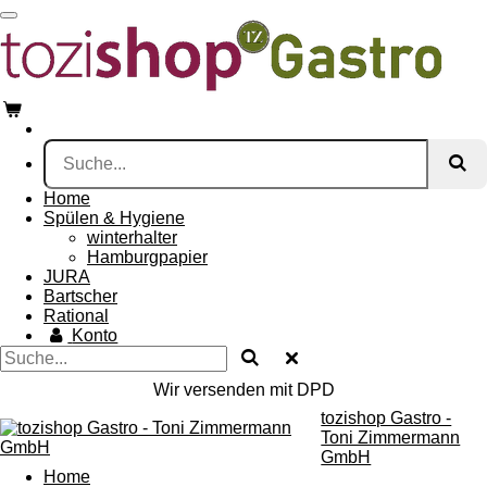
Zum
Hauptinhalt
springen
Home
Spülen & Hygiene
winterhalter
Hamburgpapier
JURA
Bartscher
Rational
Konto
Wir versenden mit DPD
tozishop Gastro -
Toni Zimmermann
GmbH
Home